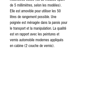
de 5 millimètres, selon les modèles).
Elle est amovible pour utiliser les 50
litres de rangement possible. Une
poignée est ménagée dans la parois pour
le transport et la manipulation. La qualité
est en rapport avec les peintures et
vernis automobile modernes appliqués
en cabine (2 couche de vernis).
Nos supports permettent de présenter
avantageusement une belle restauration
de moto ou de travailler "confortable et
classe" à coté de son véhicule.
Informations
Ce tabouret est une évocation aux couleurs
de Valentino Rossi et de sa Yamaha M1
L'assise est équipée d'une couche de mousse