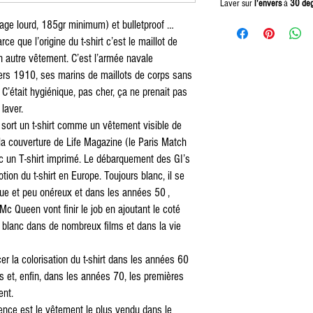
Laver sur
l'envers
à
30 de
ge lourd, 185gr minimum) et bulletproof …
rce que l’origine du t-shirt c’est le maillot de
n autre vêtement. C’est l’armée navale
vers 1910, ses marins de maillots de corps sans
C’était hygiénique, pas cher, ça ne prenait pas
 laver.
sort un t-shirt comme un vêtement visible de
, la couverture de Life Magazine (le Paris Match
c un T-shirt imprimé. Le débarquement des GI’s
ion du t-shirt en Europe. Toujours blanc, il se
ue et peu onéreux et dans les années 50 ,
 Queen vont finir le job en ajoutant le coté
rt blanc dans de nombreux films et dans la vie
r la colorisation du t-shirt dans les années 60
es et, enfin, dans les années 70, les premières
sent.
dence est le vêtement le plus vendu dans le