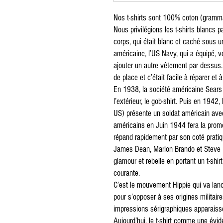
Nos t-shirts sont 100% coton (gramma
Nous privilégions les t-shirts blancs pa
corps, qui était blanc et caché sous u
américaine, l’US Navy, qui a équipé, 
ajouter un autre vêtement par dessus. 
de place et c’était facile à réparer et à
En 1938, la société américaine Sears 
l’extérieur, le gob-shirt. Puis en 1942
US) présente un soldat américain ave
américains en Juin 1944 fera la promot
répand rapidement par son coté pratiq
James Dean, Marlon Brando et Steve Mc
glamour et rebelle en portant un t-shi
courante.
C’est le mouvement Hippie qui va lance
pour s’opposer à ses origines militair
impressions sérigraphiques apparais
Aujourd’hui, le t-shirt comme une évi