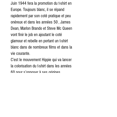
Juin 1944 fera la promotion du t-shirt en
Europe. Toujours blanc, il se répand
rapidement par son coté pratique et peu
onéreux et dans les années 50 , James
Dean, Marlon Brando et Steve Mc Queen
vont finir le job en ajoutant le coté
glamour et rebelle en portant un t-shirt
blanc dans de nombreux films et dans la
vie courante.
C’est le mouvement Hippie qui va lancer
la colorisation du t-shirt dans les années
60 pour s’opposer à ses origines
militaires et, enfin, dans les années 70,
les premières impressions
sérigraphiques apparaissent.
Aujourd’hui, le t-shirt comme une
évidence est le vêtement le plus vendu
dans le monde. Voici donc pourquoi chez
Old School Mechanic, les t-shirts sont