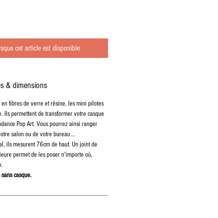
rsque cet article est disponible
es & dimensions
en fibres de verre et résine, les mini pilotes
. Ils permettent de transformer votre casque
ndance Pop Art. Vous pourrez ainsi ranger
otre salon ou de votre bureau ...
l, ils mesurent 76cm de haut. Un joint de
rieure permet de les poser n'importe où,
e.
 sans casque.