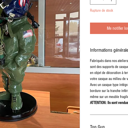
Rupture de stock
Me notifier lo
Informations général
Fabriqués dans nos ateliers 
sont des supports de casque
en objet de décoration à te
votre casque au milieu de v
Avec un casque type intégra
bordure sur la tranche infé
même sur un meuble fragil
ATTENTION: Ils sont vendus
Top Gun