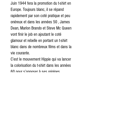
Juin 1944 fera la promotion du t-shirt en
Europe. Toujours blanc, il se répand
rapidement par son coté pratique et peu
onéreux et dans les années 50 , James
Dean, Marlon Brando et Steve Mc Queen
vont finir le job en ajoutant le coté
glamour et rebelle en portant un t-shirt
blanc dans de nombreux films et dans la
vie courante.
C’est le mouvement Hippie qui va lancer
la colorisation du t-shirt dans les années
60 pour s’opposer à ses origines
militaires et, enfin, dans les années 70,
les premières impressions
sérigraphiques apparaissent.
Aujourd’hui, le t-shirt comme une
évidence est le vêtement le plus vendu
dans le monde. Voici donc pourquoi chez
Old School Mechanic, les t-shirts sont