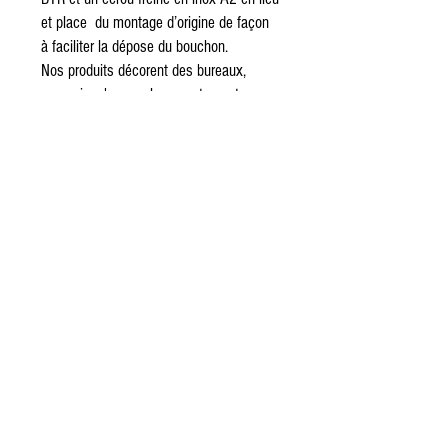
et place du montage d’origine de façon
à faciliter la dépose du bouchon.
Nos produits décorent des bureaux,
magasins, bars, salons, restaurants,
garages, show room, halls d’accueil, lofts
…
ATTENTION : les jerricans équipés d'un
bouchon noir ne répondent pas à au
descriptif ci-dessus. Ils ne sont pas
homologués ni garantis étanches. Ce
sont des articles réservés à la
décoration et uniquement à la décoration
Informations
Dimensions/encombrement
: