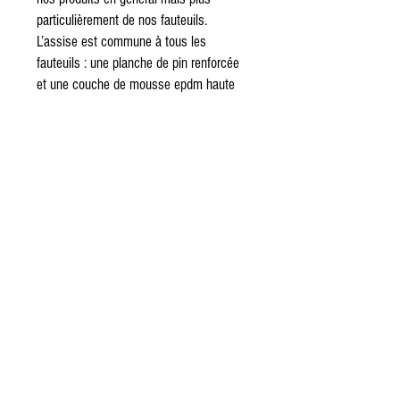
particulièrement de nos fauteuils.
L’assise est commune à tous les
fauteuils : une planche de pin renforcée
et une couche de mousse epdm haute
densité de 20 millimètres collée,
l’ensemble est posé sur 6 équerres. Une
sangle permet de déposer l’assise pour
utiliser environ 100 litres de
rangement. Le dossier est dans la même
matière que l’assise.
Nos fauteuils décorent des bureaux,
magasins, bars, salons, restaurants,
garages, show room, halls d’accueil, lofts
…
Informations
Ce fauteuil est une évocation du monde