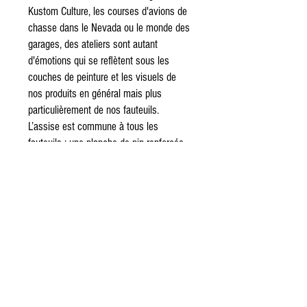
Kustom Culture, les courses d'avions de
chasse dans le Nevada ou le monde des
garages, des ateliers sont autant
d'émotions qui se reflètent sous les
couches de peinture et les visuels de
nos produits en général mais plus
particulièrement de nos fauteuils.
L’assise est commune à tous les
fauteuils : une planche de pin renforcée
et une couche de mousse epdm haute
densité de 20 millimètres collée,
l’ensemble est posé sur 6 équerres. Une
sangle permet de déposer l’assise pour
utiliser environ 100 litres de
rangement. Le dossier est dans la même
matière que l’assise.
Nos fauteuils décorent des bureaux,
magasins, bars, salons, restaurants,