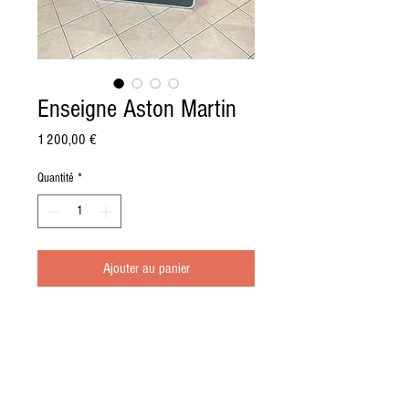
Enseigne Aston Martin
Prix
1 200,00 €
Quantité
*
Ajouter au panier
Informations générales & dimensions
Nous fabriquons nos enseignes sur la base d'une
plaque de pvc expansé et d'un encadrement en
cornière d'acier cintrée et soudée au tig. Un joint