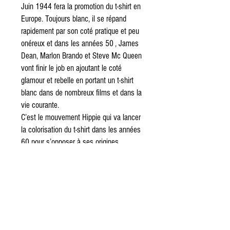
Juin 1944 fera la promotion du t-shirt en
Europe. Toujours blanc, il se répand
rapidement par son coté pratique et peu
onéreux et dans les années 50 , James
Dean, Marlon Brando et Steve Mc Queen
vont finir le job en ajoutant le coté
glamour et rebelle en portant un t-shirt
blanc dans de nombreux films et dans la
vie courante.
C’est le mouvement Hippie qui va lancer
la colorisation du t-shirt dans les années
60 pour s’opposer à ses origines
militaires et, enfin, dans les années 70,
les premières impressions
sérigraphiques apparaissent.
Aujourd’hui, le t-shirt comme une
évidence est le vêtement le plus vendu
dans le monde. Voici donc pourquoi chez
Old School Mechanic, les t-shirts sont